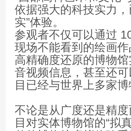
依据强大的科技实力，
实”体验。
参观者不仅可以通过 1
现场不能看到的绘画作
高精确度还原的博物馆
音视频信息，甚至还可
目已经与世界上多家博
不论是从广度还是精度
目对实体博物馆的“拟