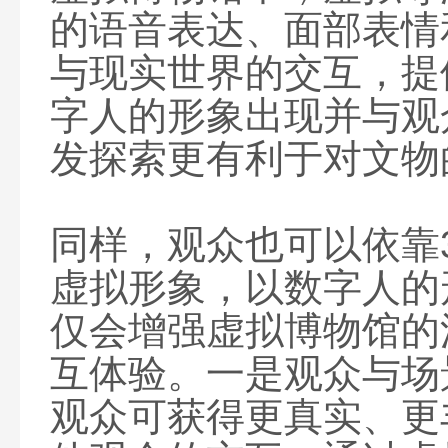
的语音表达、面部表情
与现实世界的交互，提
字人的形象出现并与观
发探索更有利于对文物
同样，观众也可以依靠
虚拟形象，以数字人的
仅会增强虚拟博物馆的
互体验。一是观众与场
观众可获得更真实、更