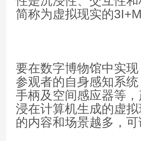
性是沉浸性、交互性和
简称为虚拟现实的3I+M
要在数字博物馆中实现 
参观者的自身感知系统
手柄及空间感应器等，
浸在计算机生成的虚拟
的内容和场景越多，可