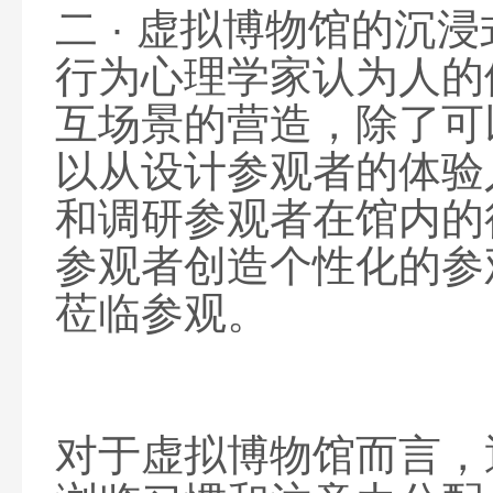
二 · 虚拟博物馆的沉
行为心理学家认为人的
互场景的营造，除了可
以从设计参观者的体验
和调研参观者在馆内的
参观者创造个性化的参
莅临参观。
对于虚拟博物馆而言，