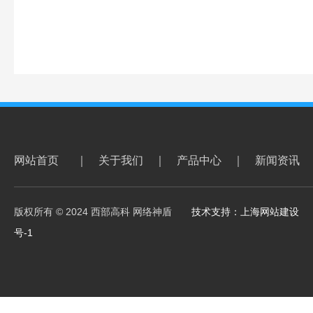
网站首页
｜
关于我们
｜
产品中心
｜
新闻资讯
版权所有 © 2024 西部高科 网络神盾
技术支持：上海网站建设
号-1